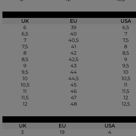
UK
EU
USA
6
39
6,5
6,5
40
7
7
40,5
7,5
7,5
41
8
8
42
8,5
8,5
42,5
9
9
43
9,5
9,5
44
10
10
44,5
10,5
10,5
45
11
11
46
11,5
11,5
47
12
12
48
12,5
UK
EU
USA
3
19
4