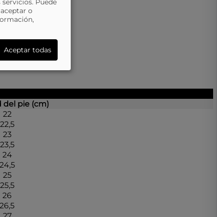
 servicios. Puede
 aceptar o
formación,
Aceptar todas
 del pie (cm)
22
22,5
23
23,5
24
24,5
25
25,5
26
26,5
27