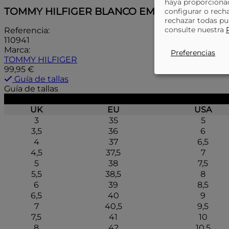
haya proporcionad
TOMMY HILFIGER BLANCO EM0EM014430G1 
configurar o rech
rechazar todas pu
consulte nuestra
Referencia:
110941
Marca:
Preferencias
TOMMY HILFIGER
99,95 €
Guía de tallas
Guía de tallas
UK
EU
USA
3
35
5
3,5
36
6
4
37
6,5
4,5
37,5
7
5
38
7,5
5,5
38,5
8
6
39
8,5
6,5
40
9
7
40,5
9,5
7,5
41
10
8
42
10,5