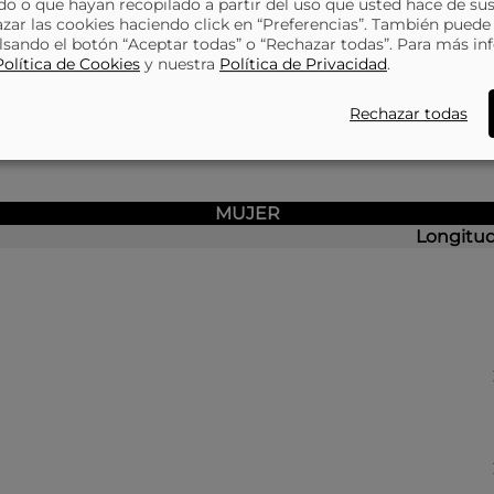
o o que hayan recopilado a partir del uso que usted hace de sus
ZAPATILLAS PARA HOMBRE
azar las cookies haciendo click en “Preferencias”. También puede
lsando el botón “Aceptar todas” o “Rechazar todas”. Para más in
Política de Cookies
y nuestra
Política de Privacidad
.
Rechazar todas
MUJER
Longitud