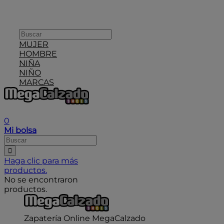
MUJER
HOMBRE
NIÑA
NIÑO
MARCAS
User icon
0
Mi bolsa
Haga clic para más
productos.
No se encontraron
productos.
Zapatería Online MegaCalzado