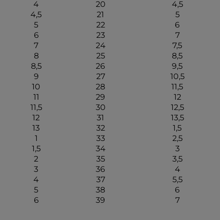
4
20
4,5
4,5
21
5
5
22
6
6
23
7
7
24
7,5
8
25
8,5
8,5
26
9,5
9
27
10,5
10
28
11,5
11
29
12
11,5
30
12,5
12
31
13,5
13
32
1,5
1
33
2,5
1,5
34
3
2
35
3,5
3
36
4
4
37
5,5
5
38
6
6
39
7