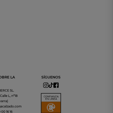
OBRE LA
SÍGUENOS
ERCE SL.
alle L, nº18
arra)
gacalzado.com
00 16 16