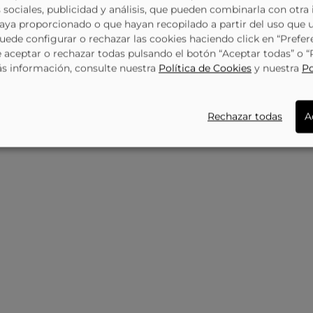
 sociales, publicidad y análisis, que pueden combinarla con otra
haya proporcionado o que hayan recopilado a partir del uso que 
Puede configurar o rechazar las cookies haciendo click en “Prefer
89,95 €
Zapatillas Para Mujer SKECHERS Go Walk Flex Mali 124837-BRN Marrón
aceptar o rechazar todas pulsando el botón “Aceptar todas” o 
80,95 €
69,95 €
Deportiva Skechers Fashion Fit 2.0 Moonlight Glow En Taupe 150384-Tpgd
ás información, consulte nuestra
Política de Cookies
y nuestra
Po
64,95 €
SKECHERS
115335
SK
Rechazar todas
A