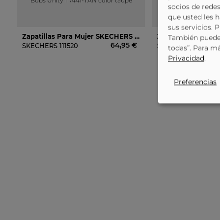
socios de redes
que usted les 
sus servicios. 
Zapatillas Para Mujer SKECHERS Bobs Unity 117441-TAN Color Taupe
También puede 
64,95 €
SKECHERS
111520
SKECHERS
114429
todas”. Para m
Privacidad
.
Preferencias