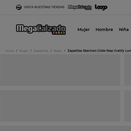
VISITA NUESTRAS TIENDAS
Mujer
Hombre
Niña
Inicio
/
Mujer
/
Zapatillas
/
Bajas
/
Zapatillas Skechers Glide-Step Gratify Lu