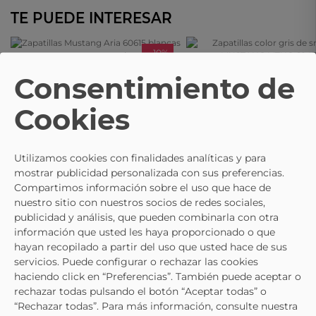
TE PUEDE INTERESAR
- 10%
MUSTANG MTNG
MUSTANG MTNG
Consentimiento de
Zapatillas Mustang Aria 60615
Zapatillas Color Gris De Sneake
Blancas Y Rosas Para Mujer
MUSTANG MTNG 60438
Cookies
26,95 €
29,91 €
29,95 €
45,95 €
Utilizamos cookies con finalidades analíticas y para
mostrar publicidad personalizada con sus preferencias.
Compartimos información sobre el uso que hace de
nuestro sitio con nuestros socios de redes sociales,
publicidad y análisis, que pueden combinarla con otra
información que usted les haya proporcionado o que
hayan recopilado a partir del uso que usted hace de sus
servicios. Puede configurar o rechazar las cookies
haciendo click en “Preferencias”. También puede aceptar o
rechazar todas pulsando el botón “Aceptar todas” o
“Rechazar todas”. Para más información, consulte nuestra