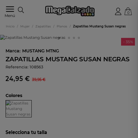
0
Tu
Menú
tienda
online
Inicio
/
Mujer
/
Zapatillas
/
Planos
/
Zapatillas Mustang Susan negras
de
calzado
- 35%
Marca:
MUSTANG MTNG
ZAPATILLAS MUSTANG SUSAN NEGRAS
Referencia:
108563
24,95 €
39,95 €
Colores
Selecciona tu talla