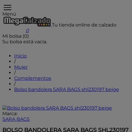
Menú
Tu tienda online de calzado
User icon
0
Mi bolsa (0)
Su bolsa está vacía.
Inicio
/
Mujer
/
Complementos
/
Bolso bandolera SARA BAGS shl230197 beige
Marca:
SARA BAGS
BOLSO BANDOLERA SARA BAGS SHL230197