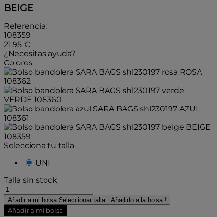
BEIGE
Referencia:
108359
21,95 €
¿Necesitas ayuda?
Colores
ROSA
108362
VERDE
108360
AZUL
108361
BEIGE
108359
Selecciona tu talla
UNI
Talla sin stock
Añadir a mi bolsa
Seleccionar talla
¡ Añadido a la bolsa !
Añadir a mi bolsa