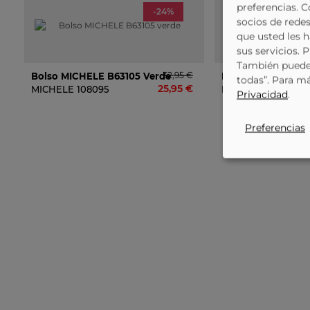
preferencias. 
-24%
socios de redes
que usted les 
sus servicios. 
También puede 
32,95 €
Bolso MICHELE B63105 Verde
Bolso MICHELE B6
todas”. Para m
25,95 €
MICHELE
108095
MICHELE
108201
Privacidad
.
Preferencias