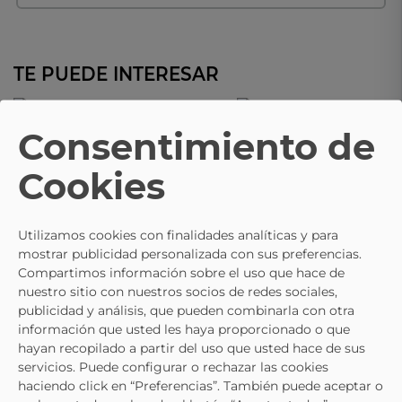
TE PUEDE INTERESAR
- 15%
Consentimiento de
TREINTAS
TREINTAS
Zapato Casual TREINTAS L-4578
Zapatos TREINTAS L-4551 Con 
Cookies
Color Beige Para Mujer
Color Azul Para Mujer
59,95 €
49,95 €
69,95 €
55,95 €
Utilizamos cookies con finalidades analíticas y para
mostrar publicidad personalizada con sus preferencias.
Compartimos información sobre el uso que hace de
nuestro sitio con nuestros socios de redes sociales,
publicidad y análisis, que pueden combinarla con otra
información que usted les haya proporcionado o que
hayan recopilado a partir del uso que usted hace de sus
servicios. Puede configurar o rechazar las cookies
haciendo click en “Preferencias”. También puede aceptar o