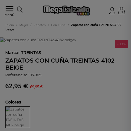
0
Tu
Menú
tienda
online
Inicio
/
Mujer
/
Zapatos
/
Con cuña
/
Zapatos con cuña TREINTAS 4102
de
beige
calzado
- 10%
Marca:
TREINTAS
ZAPATOS CON CUÑA TREINTAS 4102
BEIGE
Referencia:
107885
62,95 €
69,95 €
Colores