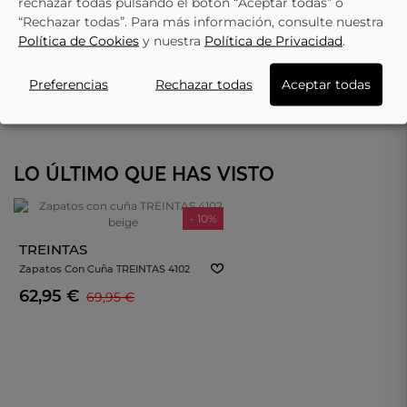
rechazar todas pulsando el botón “Aceptar todas” o
“Rechazar todas”. Para más información, consulte nuestra
Política de Cookies
y nuestra
Política de Privacidad
.
Preferencias
Rechazar todas
Aceptar todas
LO ÚLTIMO QUE HAS VISTO
- 10%
TREINTAS
Zapatos Con Cuña TREINTAS 4102
Beige
62,95 €
69,95 €