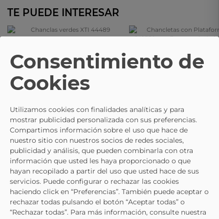
TE PUEDE INTERESAR
XTI
Consentimiento de
Chanclas Verdes XTI 44489
XTI
19,95 €
Chancletas Con Plataforma XTI
Cookies
142550 Con Estampado Animal
24,95 €
Mujer
Utilizamos cookies con finalidades analíticas y para
mostrar publicidad personalizada con sus preferencias.
Compartimos información sobre el uso que hace de
nuestro sitio con nuestros socios de redes sociales,
publicidad y análisis, que pueden combinarla con otra
información que usted les haya proporcionado o que
hayan recopilado a partir del uso que usted hace de sus
servicios. Puede configurar o rechazar las cookies
haciendo click en “Preferencias”. También puede aceptar o
rechazar todas pulsando el botón “Aceptar todas” o
“Rechazar todas”. Para más información, consulte nuestra