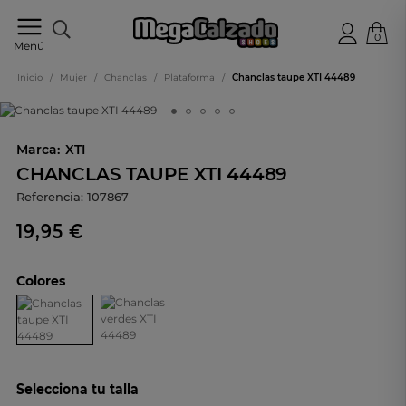
0
Tu
Menú
tienda
online
Inicio
/
Mujer
/
Chanclas
/
Plataforma
/
Chanclas taupe XTI 44489
de
calzado
Marca:
XTI
CHANCLAS TAUPE XTI 44489
Referencia:
107867
19,95 €
Colores
Selecciona tu talla