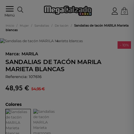
0
Tu
Menú
tienda
online
Inicio
/
Mujer
/
Sandalias
/
De tacón
/
Sandalias de tacón MARILA Marieta
de
blancas
calzado
- 10%
Marca:
MARILA
SANDALIAS DE TACÓN MARILA
MARIETA BLANCAS
Referencia:
107616
48,95 €
54,95 €
Colores