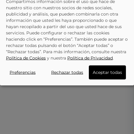
Compartimos información sobre el uso que hace de
MARILA
MARILA
nuestro sitio con nuestros socios de redes sociales,
MARILA Blanco Baku Sandalias Para
Sandalias De Tacón MARILA Ma
publicidad y análisis, que pueden combinarla con otra
Mujer
Marrones
53,95 €
48,95 €
información que usted les haya proporcionado o que
59,95 €
54,95 €
hayan recopilado a partir del uso que usted hace de sus
servicios. Puede configurar o rechazar las cookies
haciendo click en “Preferencias”. También puede aceptar o
rechazar todas pulsando el botón “Aceptar todas” o
“Rechazar todas”. Para más información, consulte nuestra
Política de Cookies
y nuestra
Política de Privacidad
.
Preferencias
Rechazar todas
Aceptar todas