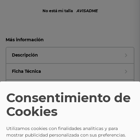
No está mi talla
AVISADME
Más información
Descripción
Ficha Técnica
Composición y cuidados
Consentimiento de
Cookies
TE PUEDE INTERESAR
Utilizamos cookies con finalidades analíticas y para
- 10%
mostrar publicidad personalizada con sus preferencias.