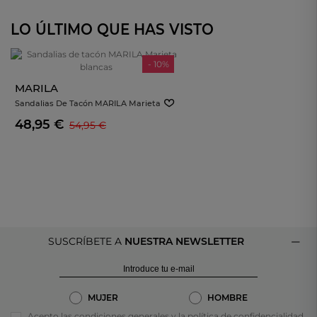
LO ÚLTIMO QUE HAS VISTO
- 10%
MARILA
Sandalias De Tacón MARILA Marieta
Blancas
48,95 €
54,95 €
SUSCRÍBETE A
NUESTRA NEWSLETTER
MUJER
HOMBRE
Acepto las condiciones generales y la política de confidencialidad