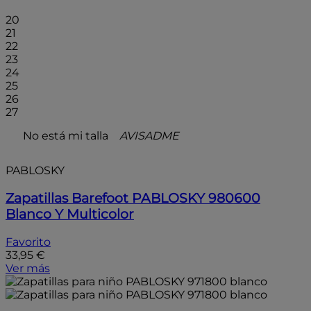
20
21
22
23
24
25
26
27
No está mi talla
AVISADME
PABLOSKY
Zapatillas Barefoot PABLOSKY 980600
Blanco Y Multicolor
Favorito
33,95 €
Ver más
- 20%