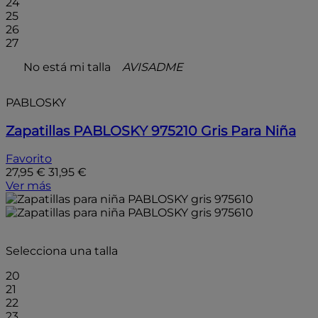
24
25
26
27
No está mi talla
AVISADME
PABLOSKY
Zapatillas PABLOSKY 975210 Gris Para Niña
Favorito
27,95 €
31,95 €
Ver más
- 15%
Selecciona una talla
20
21
22
23