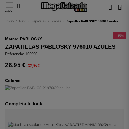
0
Tu
Menú
tienda
online
Inicio
/
Niño
/
Zapatillas
/
Planas
/
Zapatillas PABLOSKY 976010 azules
de
calzado
- 15%
Marca:
PABLOSKY
ZAPATILLAS PABLOSKY 976010 AZULES
Referencia:
105990
28,95 €
32,95 €
Colores
Completa tu look