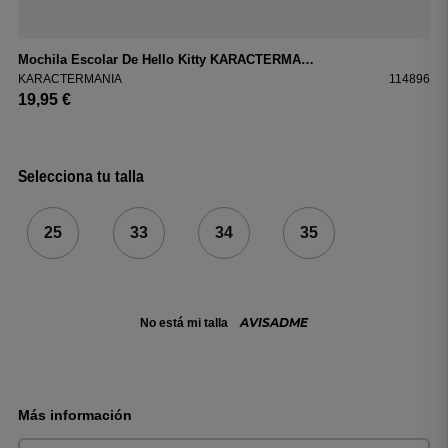
Mochila Escolar De Hello Kitty KARACTERMANIA 09239 Rosa
KARACTERMANIA
114896
KA
19,95 €
27
Selecciona tu talla
25
33
34
35
AVISADME
No está mi talla
Más información