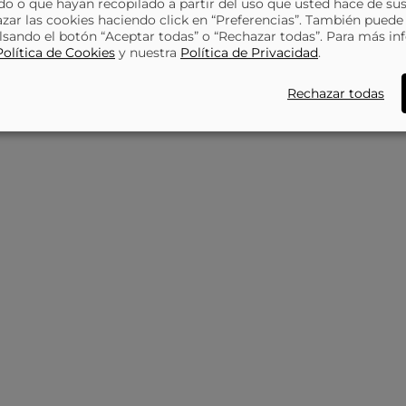
o o que hayan recopilado a partir del uso que usted hace de sus
azar las cookies haciendo click en “Preferencias”. También puede
lsando el botón “Aceptar todas” o “Rechazar todas”. Para más in
Política de Cookies
y nuestra
Política de Privacidad
.
Rechazar todas