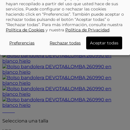
DEVOTA&LOMBA 260930 En Color Blanco
hayan recopilado a partir del uso que usted hace de sus
servicios. Puede configurar o rechazar las cookies
Para Mujer
haciendo click en “Preferencias”. También puede aceptar o
rechazar todas pulsando el botón “Aceptar todas” o
Favorito
“Rechazar todas”. Para más información, consulte nuestra
43,95 €
54,95 €
Política de Cookies
y nuestra
Política de Privacidad
.
Seleccionar talla
- 20%
Preferencias
Rechazar todas
Aceptar todas
- 20%
Selecciona una talla