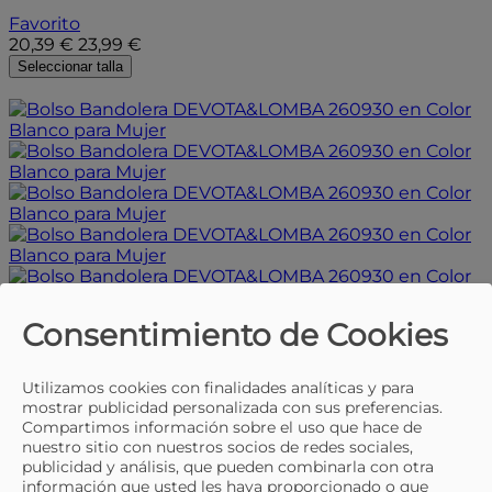
Favorito
20,39 €
23,99 €
Seleccionar talla
- 20%
Consentimiento de Cookies
- 20%
Utilizamos cookies con finalidades analíticas y para
Selecciona una talla
mostrar publicidad personalizada con sus preferencias.
Compartimos información sobre el uso que hace de
UNI
nuestro sitio con nuestros socios de redes sociales,
publicidad y análisis, que pueden combinarla con otra
DEVOTA&LOMBA
Bolso Bandolera
información que usted les haya proporcionado o que