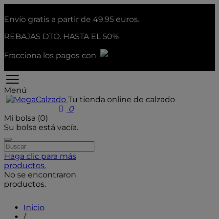
Envío gratis a partir de 49.95 euros.
REBAJAS
DTO. HASTA EL 50%
Fracciona los pagos con
Menú
Tu tienda online de calzado
User icon
0
Mi bolsa (0)
Su bolsa está vacía.
Haga clic para más
productos.
No se encontraron
productos.
Inicio
/