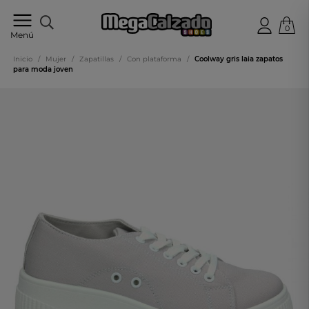
0
Tu
Menú
tienda
online
Inicio
/
Mujer
/
Zapatillas
/
Con plataforma
/
Coolway gris laia zapatos
de
para moda joven
calzado