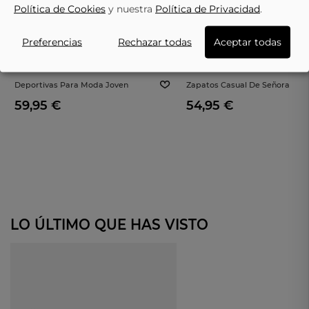
Política de Cookies
y nuestra
Política de Privacidad
.
Preferencias
Rechazar todas
Aceptar todas
Deportivas Para Moda Joven
Zapatos Casual De Señora
Coolway Rush Rojo
Relaxshoe 488-004 Color Blanc
59,95 €
54,95 €
LO ÚLTIMO QUE HAS VISTO