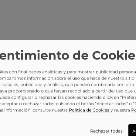
CAMBIO DE TALLA
MÁS DE 1.500 PUNTOS
ATE
entimiento de Cookie
GRATUITO
DE RECOGIDA
ies con finalidades analíticas y para mostrar publicidad persona
Compartimos información sobre el uso que hace de nuestro sitio
 sociales, publicidad y análisis, que pueden combinarla con otra
haya proporcionado o que hayan recopilado a partir del uso que 
Puede configurar o rechazar las cookies haciendo click en “Prefer
aceptar o rechazar todas pulsando el botón “Aceptar todas” o 
ás información, consulte nuestra
Política de Cookies
y nuestra
Po
No está mi
-17%
-11%
36.5
37.5
38
39
40
41
talla
NIKE Negro Dv5458-600 Zapatillas Para Niño
Zapatillas Para Mujer NIKE Court Vision Low Next Nature DH3158-101 Blanco
AVISADME
AVISADME
37.5
38
39
Rechazar todas
A
NIKE
114859