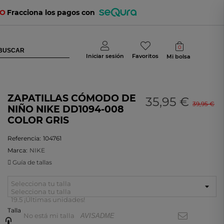
TO
Fracciona los pagos con
0
Iniciar sesión
Favoritos
Mi bolsa
ZAPATILLAS CÓMODO DE
35,95 €
39,95 €
NIÑO NIKE DD1094-008
COLOR GRIS
Referencia:
104761
Marca:
NIKE
Guía de tallas
Selecciona tu talla
Selecciona tu talla
19.5
¡Últimas unidades!
Talla
No está mi talla
AVISADME