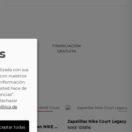
NCIÓN AL CLIENTE
FINANCIACIÓN
s
VÍA TELEFÓNICA
GRATUITA
lizada con sus
 con nuestros
 información
usted hace de
encias”.
“Rechazar
lítica de
-10%
-11%
35
No está mi talla
No está mi talla
AVISADME
Zapatillas Para Moda Joven NIKE Court Borough Low Recraft Junior DV5456-106 Blanco
ceptar todas
NIKE
105916
AVISADME