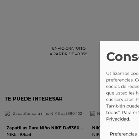
ENVÍO GRATUITO
DEVOLUCIÓN
Cons
A PARTIR DE 49,95€
GRATUITA
EN TIENDA
Utilizamos cook
preferencias. 
socios de redes
que usted les 
TE PUEDE INTERESAR
sus servicios. 
También puede 
todas”. Para m
Privacidad
.
-18%
Zapatillas Para Niño NIKE Da5380-102 Blanco
37.5
No está mi talla
21
22
No está mi talla
AVISADME
Preferencias
NIKE
110838
NIKE
110961