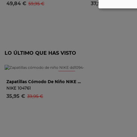
49,84 €
37,91 €
59,95 €
44,95 €
Selecciona una talla
Selecciona una
LO ÚLTIMO QUE HAS VISTO
-12%
Zapatillas Cómodo De Niño NIKE Dd1094-008 Color Gris
19.5
No está mi talla
AVISADME
NIKE
104761
35,95 €
39,95 €
Selecciona una talla