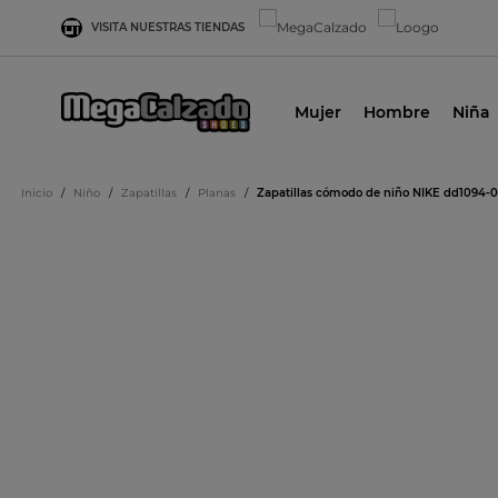
VISITA NUESTRAS TIENDAS
Mujer
Hombre
Niña
Inicio
/
Niño
/
Zapatillas
/
Planas
/
Zapatillas cómodo de niño NIKE dd1094-00