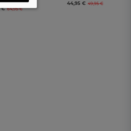
14860
44,95 €
49,95 €
Selecciona una talla
 €
64,95 €
Selecciona una talla