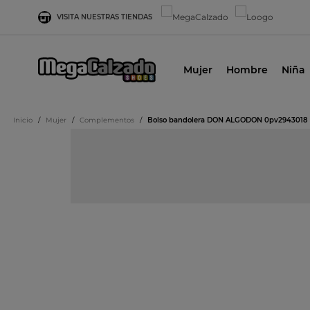
VISITA NUESTRAS TIENDAS
Mujer
Hombre
Niña
Inicio
/
Mujer
/
Complementos
/
Bolso bandolera DON ALGODON 0pv2943018 