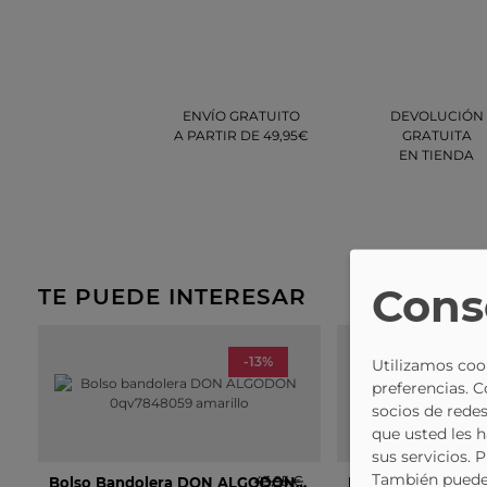
ENVÍO GRATUITO
DEVOLUCIÓN
A PARTIR DE 49,95€
GRATUITA
EN TIENDA
Cons
TE PUEDE INTERESAR
-13%
Utilizamos cook
preferencias. 
socios de redes
que usted les 
sus servicios. 
También puede 
43,95 €
Bolso Bandolera DON ALGODON 0qv7848059 Amarillo