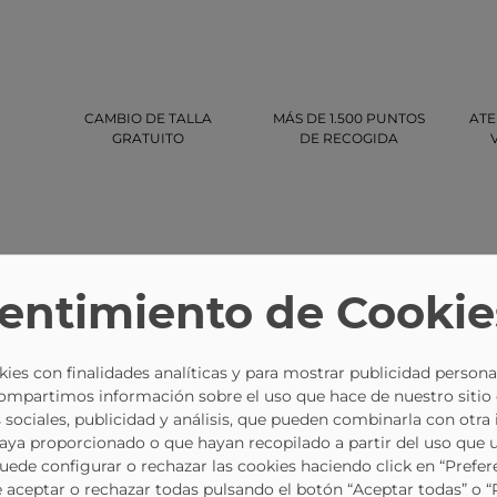
CAMBIO DE TALLA
MÁS DE 1.500 PUNTOS
ATE
GRATUITO
DE RECOGIDA
entimiento de Cookie
-20%
-22%
ies con finalidades analíticas y para mostrar publicidad persona
Compartimos información sobre el uso que hace de nuestro sitio
 sociales, publicidad y análisis, que pueden combinarla con otra
haya proporcionado o que hayan recopilado a partir del uso que 
Puede configurar o rechazar las cookies haciendo click en “Prefer
aceptar o rechazar todas pulsando el botón “Aceptar todas” o 
42,95 €
44,95 €
Bolso Bandolera DON ALGODON 0ri7826051 En Camel
Bolso Bandolera Verde DON ALGODON 0ri7833127