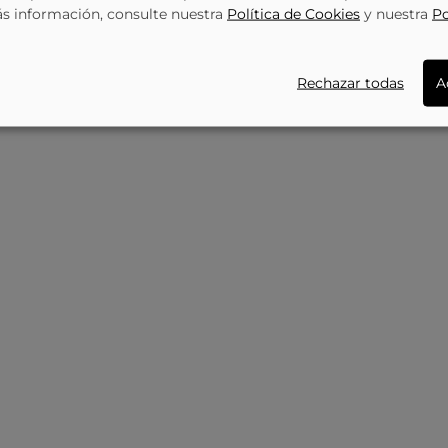
34,35 €
35,95 €
ás información, consulte nuestra
Política de Cookies
y nuestra
Po
4837
DON ALGODON
114858
DO
Rechazar todas
A