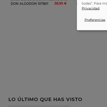
38,95 €
todas”. Para m
DON ALGODON
107801
DON ALGODON
11
Privacidad
.
Preferencias
LO ÚLTIMO QUE HAS VISTO